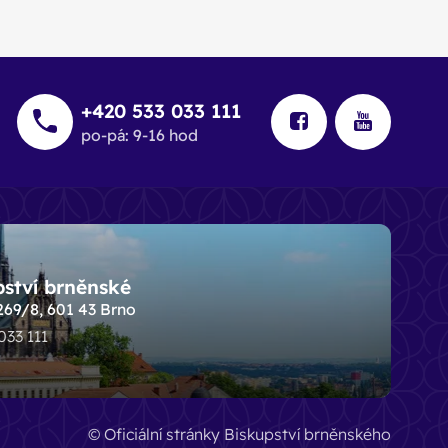
+420 533 033 111
po-pá: 9-16 hod
pství brněnské
269/8, 601 43 Brno
 033 111
© Oficiální stránky Biskupství brněnského