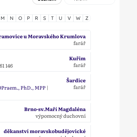
M
N
O
P
R
S
T
U
V
W
Z
ramovice u Moravského Krumlova
farář
Kuřim
farář
61 146
Šardice
farář
, OPraem., PhD., MPP
|
Brno-sv.Maří Magdaléna
výpomocný duchovní
děkanství moravskobudějovické