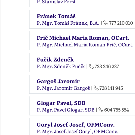
P. Stanislav Forst
Fránek Tomáš
P. Mgr. Tomáš Fránek, B.A.
|
777 210 010
Frič Michael Maria Roman, OCart.
P. Mgr. Michael Maria Roman Frič, OCart.
Fučík Zdeněk
P. Mgr. Zdeněk Fučík
|
723 246 237
Gargoš Jaromír
P. Mgr. Jaromír Gargoš
|
728 141 945
Glogar Pavel, SDB
P. Mgr. Pavel Glogar, SDB
|
604 755 554
Goryl Josef Josef, OFMConv.
P. Mgr. Josef Josef Goryl, OFMConv.