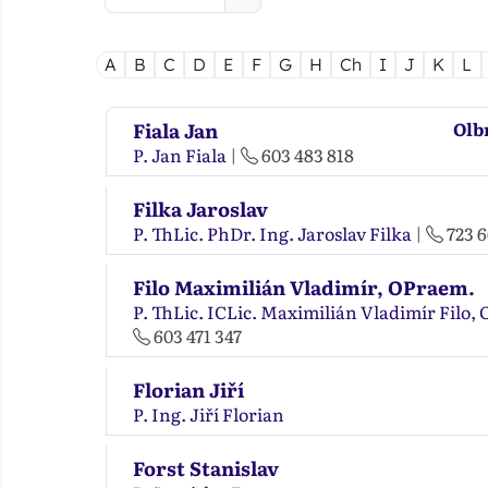
A
B
C
D
E
F
G
H
Ch
I
J
K
L
Fiala Jan
Olb
P. Jan Fiala
|
603 483 818
Filka Jaroslav
P. ThLic. PhDr. Ing. Jaroslav Filka
|
723 6
Filo Maximilián Vladimír, OPraem.
P. ThLic. ICLic. Maximilián Vladimír Filo
603 471 347
Florian Jiří
P. Ing. Jiří Florian
Forst Stanislav