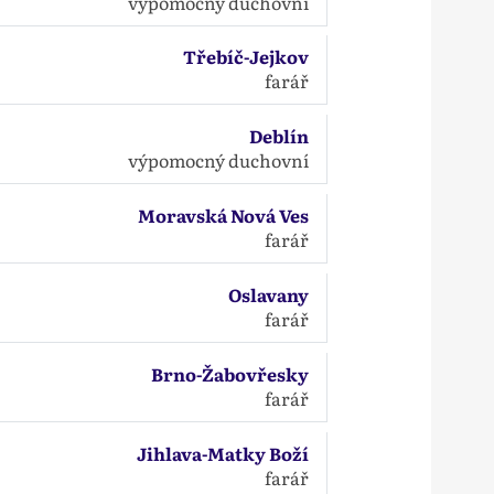
výpomocný duchovní
Třebíč-Jejkov
farář
Deblín
výpomocný duchovní
Moravská Nová Ves
farář
Oslavany
farář
Brno-Žabovřesky
farář
Jihlava-Matky Boží
farář