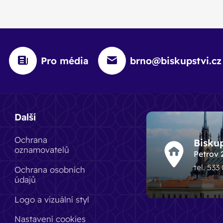
Pro média
brno@biskupstvi.cz
Další
Ochrana
Bisku
oznamovatelů
Petrov 
tel. 533
Ochrana osobních
údajů
Logo a vizuální styl
Nastavení cookies