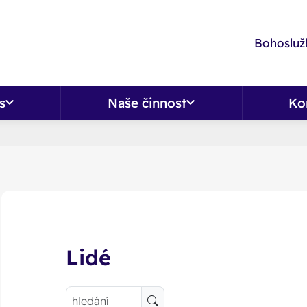
Bohoslužb
s
Naše činnost
Ko
Lidé