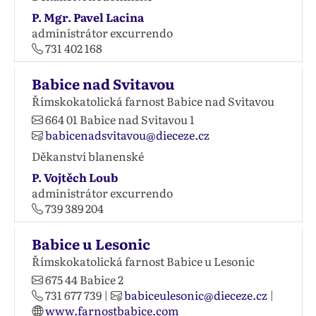
P. Mgr. Pavel Lacina
administrátor excurrendo
731 402 168
Babice nad Svitavou
Římskokatolická farnost Babice nad Svitavou
664 01
Babice nad Svitavou 1
babicenadsvitavou@dieceze.cz
Děkanství blanenské
P. Vojtěch Loub
administrátor excurrendo
739 389 204
Babice u Lesonic
Římskokatolická farnost Babice u Lesonic
675 44
Babice 2
731 677 739
|
babiceulesonic@dieceze.cz
|
www.farnostbabice.com