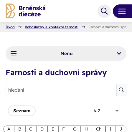
Úvod
Bohoslužby a kontakty farností
Farnosti a duchovní správy
Menu
Farnosti a duchovní správy
Seznam
A
B
C
D
E
F
G
H
Ch
I
J