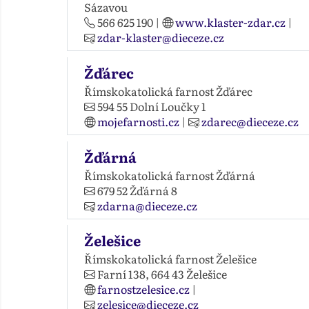
Sázavou
566 625 190
|
www.klaster-zdar.cz
|
zdar-klaster@dieceze.cz
Žďárec
Římskokatolická farnost Žďárec
594 55
Dolní Loučky 1
mojefarnosti.cz
|
zdarec@dieceze.cz
Žďárná
Římskokatolická farnost Žďárná
679 52
Žďárná 8
zdarna@dieceze.cz
Želešice
Římskokatolická farnost Želešice
Farní 138,
664 43
Želešice
farnostzelesice.cz
|
zelesice@dieceze.cz