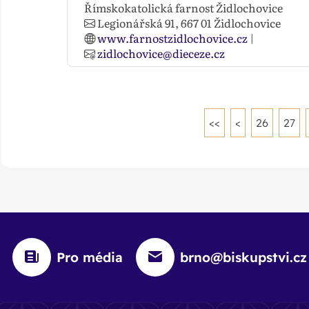
Římskokatolická farnost Židlochovice
Legionářská 91,
667 01
Židlochovice
www.farnostzidlochovice.cz
|
zidlochovice@dieceze.cz
<<
<
26
27
Pro média
brno@biskupstvi.cz