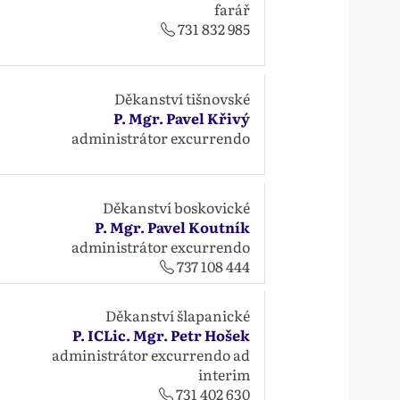
farář
731 832 985
Děkanství tišnovské
P. Mgr. Pavel Křivý
administrátor excurrendo
Děkanství boskovické
P. Mgr. Pavel Koutník
administrátor excurrendo
737 108 444
Děkanství šlapanické
P. ICLic. Mgr. Petr Hošek
administrátor excurrendo ad
interim
731 402 630