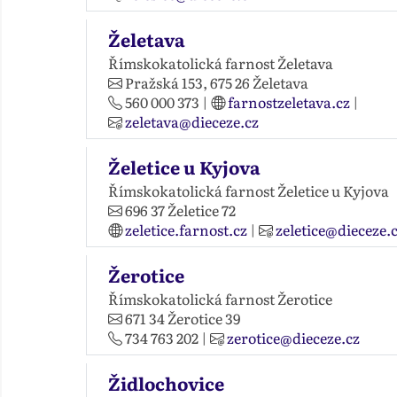
Želetava
Římskokatolická farnost Želetava
Pražská 153,
675 26
Želetava
560 000 373
|
farnostzeletava.cz
|
zeletava@dieceze.cz
Želetice u Kyjova
Římskokatolická farnost Želetice u Kyjova
696 37
Želetice 72
zeletice.farnost.cz
|
zeletice@dieceze.
Žerotice
Římskokatolická farnost Žerotice
671 34
Žerotice 39
734 763 202
|
zerotice@dieceze.cz
Židlochovice