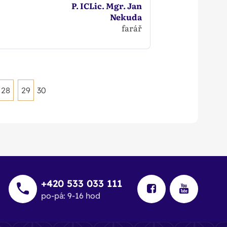
P. ICLic. Mgr. Jan
Nekuda
farář
28
29
30
+420 533 033 111
po-pá: 9-16 hod