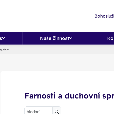
Bohoslužb
s
Naše činnost
Ko
 správy
Farnosti a duchovní sp