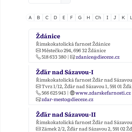
A
B
C
D
E
F
G
H
Ch
I
J
K
Ždánice
Římskokatolická farnost Ždánice
Městečko 294,
696 32
Ždánice
518 633 380
|
zdanice@dieceze.cz
Žďár nad Sázavou-I
Římskokatolická farnost Žďár nad Sázavou 
Tvrz 1/12, Žďár nad Sázavou 1,
591 01
Žďá
566 625 943
|
www.zdarskefarnosti.cz
zdar-mesto@dieceze.cz
Žďár nad Sázavou-II
Římskokatolická farnost Žďár nad Sázavou 
Zámek 2/2, Žďár nad Sázavou 2,
591 02
Žď