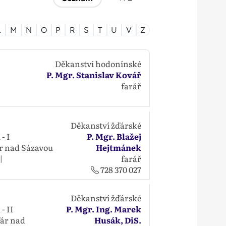
L
M
N
O
P
R
S
T
U
V
Z
Děkanství hodonínské
P. Mgr. Stanislav Kovář
farář
Děkanství žďárské
- I
P. Mgr. Blažej
r nad Sázavou
Hejtmánek
|
farář
728 370 027
Děkanství žďárské
- II
P. Mgr. Ing. Marek
ár nad
Husák, DiS.