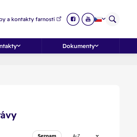
y a kontakty farností
ntakty
Dokumenty
rávy
Seznam