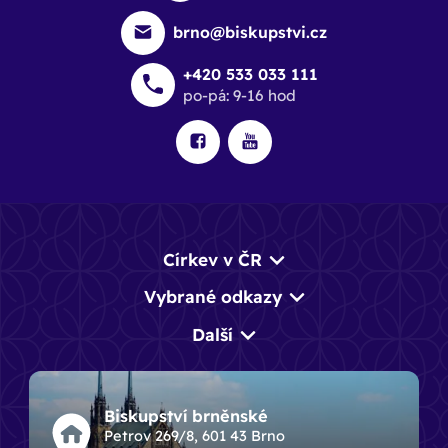
brno@biskupstvi.cz
+420 533 033 111
po-pá: 9-16 hod
Církev v ČR
Vybrané odkazy
Další
Biskupství brněnské
Petrov 269/8, 601 43 Brno