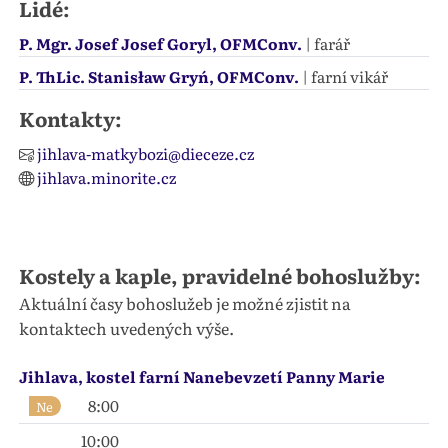
Lidé:
P. Mgr. Josef Josef Goryl, OFMConv.
| farář
P. ThLic. Stanisław Gryń, OFMConv.
| farní vikář
Kontakty:
jihlava-matkybozi@dieceze.cz
jihlava.minorite.cz
Kostely a kaple, pravidelné bohoslužby:
Aktuální časy bohoslužeb je možné zjistit na
kontaktech uvedených výše.
Jihlava, kostel farní Nanebevzetí Panny Marie
8:00
Ne
10:00