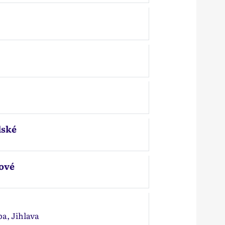
lské
cové
ba, Jihlava