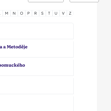
L
M
N
O
P
R
S
T
U
V
Z
a a Metoděje
Nepomuckého