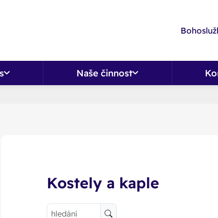
Bohoslužb
s
Naše činnost
Ko
Kostely a kaple