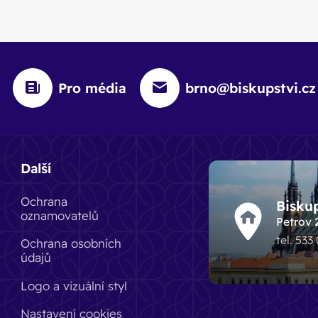
Pro média
brno@biskupstvi.cz
Další
Ochrana
Bisku
oznamovatelů
Petrov 
tel. 533
Ochrana osobních
údajů
Logo a vizuální styl
Nastavení cookies