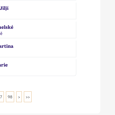
iljí
melské
vě
artina
arie
7
98
>
>>