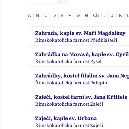
A
B
C
D
E
F
G
H
Ch
I
J
K
Zahrada, kaple sv. Maří Magdalény
Římskokatolická farnost Předklášteří
Zahrádka na Moravě, kaple sv. Cyril
Římskokatolická farnost Pyšel
Zahrádky, kostel filiální sv. Jana 
Římskokatolická farnost Palupín
Zaječí, kostel farní sv. Jana Křtitele
Římskokatolická farnost Zaječí
Zaječí, kaple sv. Urbana
Římskokatolická farnost Zaječí