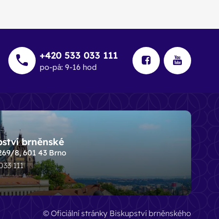
+420 533 033 111
po-pá: 9-16 hod
pství brněnské
269/8, 601 43 Brno
 033 111
© Oficiální stránky Biskupství brněnského