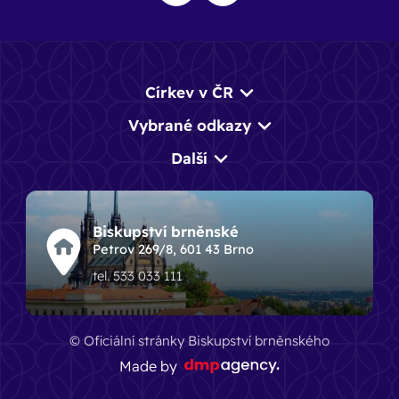
Církev v ČR
Vybrané odkazy
Další
Biskupství brněnské
Petrov 269/8, 601 43 Brno
tel. 533 033 111
© Oficiální stránky Biskupství brněnského
Made by