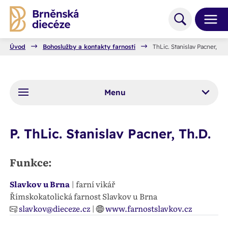
Úvod
Bohoslužby a kontakty farností
ThLic. Stanislav Pacner, Th.
Menu
P. ThLic. Stanislav Pacner, Th.D.
Funkce:
Slavkov u Brna
| farní vikář
Římskokatolická farnost Slavkov u Brna
slavkov@dieceze.cz
|
www.farnostslavkov.cz