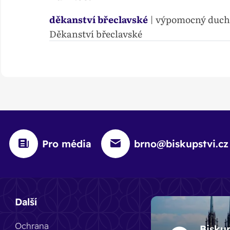
děkanství břeclavské
| výpomocný duch
Děkanství břeclavské
Pro média
brno@biskupstvi.cz
Další
Ochrana
Bisku