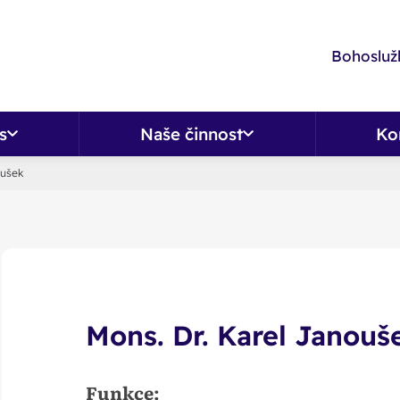
Bohoslužb
s
Naše činnost
Ko
oušek
Mons. Dr. Karel Janouš
Funkce: