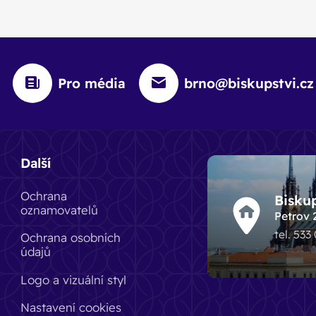
Pro média
brno@biskupstvi.cz
Další
Ochrana
Bisku
oznamovatelů
Petrov 
tel. 533
Ochrana osobních
údajů
Logo a vizuální styl
Nastavení cookies