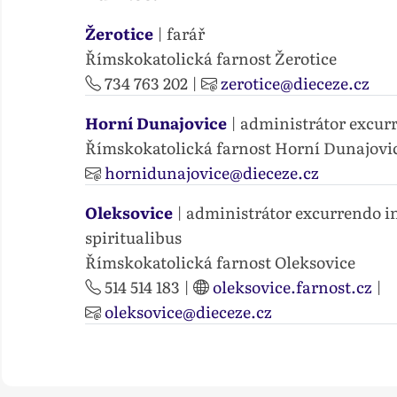
Žerotice
| farář
Římskokatolická farnost Žerotice
734 763 202
|
zerotice@dieceze.cz
Horní Dunajovice
| administrátor excur
Římskokatolická farnost Horní Dunajovi
hornidunajovice@dieceze.cz
Oleksovice
| administrátor excurrendo i
spiritualibus
Římskokatolická farnost Oleksovice
514 514 183
|
oleksovice.farnost.cz
|
oleksovice@dieceze.cz