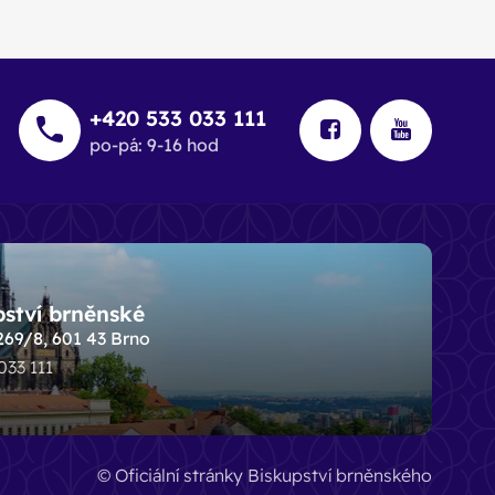
+420 533 033 111
po-pá: 9-16 hod
pství brněnské
269/8, 601 43 Brno
 033 111
© Oficiální stránky Biskupství brněnského