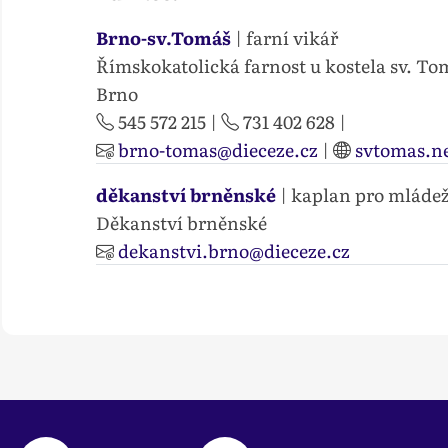
Brno-sv.Tomáš
| farní vikář
Římskokatolická farnost u kostela sv. To
Brno
545 572 215
|
731 402 628
|
brno-tomas@dieceze.cz
|
svtomas.n
děkanství brněnské
| kaplan pro mláde
Děkanství brněnské
dekanstvi.brno@dieceze.cz