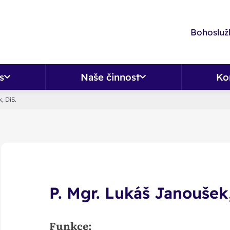
Bohoslužb
s
Naše činnost
Ko
, DiS.
P. Mgr. Lukáš Janoušek,
Funkce: