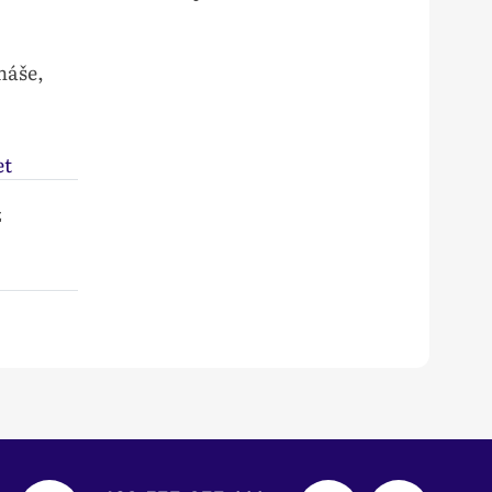
máše,
et
ž