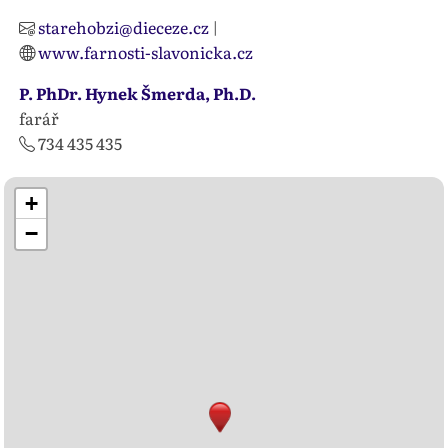
starehobzi@dieceze.cz
|
www.farnosti-slavonicka.cz
P. PhDr. Hynek Šmerda, Ph.D.
farář
734 435 435
+
−