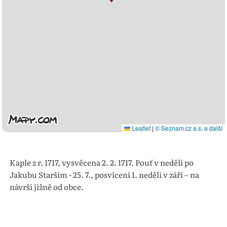
Leaflet
|
© Seznam.cz a.s. a další
Kaple z r. 1717, vysvěcena 2. 2. 1717. Pouť v neděli po
Jakubu Starším - 25. 7., posvícení 1. neděli v září – na
návrší jižně od obce.