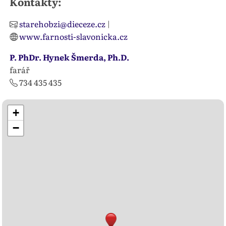
Kontakty:
starehobzi@dieceze.cz
|
www.farnosti-slavonicka.cz
P. PhDr. Hynek Šmerda, Ph.D.
farář
734 435 435
+
−