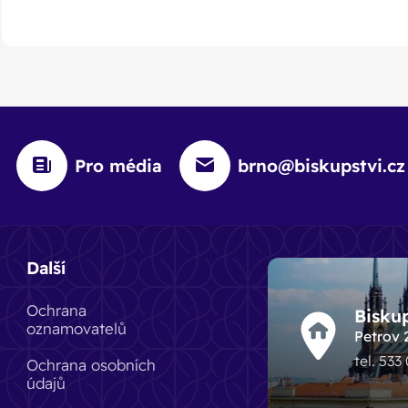
Pro média
brno@biskupstvi.cz
Další
Ochrana
Bisku
oznamovatelů
Petrov 
tel. 533
Ochrana osobních
údajů