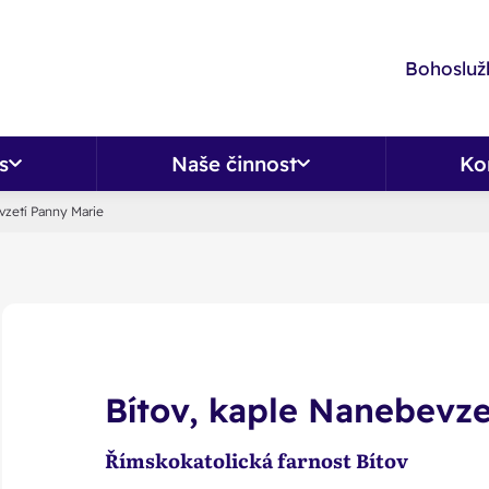
Bohoslužb
s
Naše činnost
Ko
vzetí Panny Marie
Bítov, kaple Nanebevze
Římskokatolická farnost Bítov