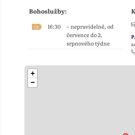
Bohoslužby:
K
16:30
– nepravidelně, od
Út
července do 2.
P
srpnového týdne
a
+
−