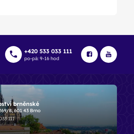
+420 533 033 111
po-pá: 9-16 hod
pství brněnské
269/8, 601 43 Brno
 033 111