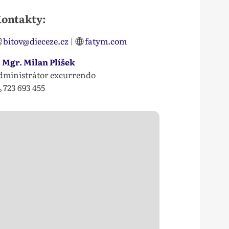
ontakty:
bitov@dieceze.cz
|
fatym.com
. Mgr. Milan Plíšek
dministrátor excurrendo
723 693 455