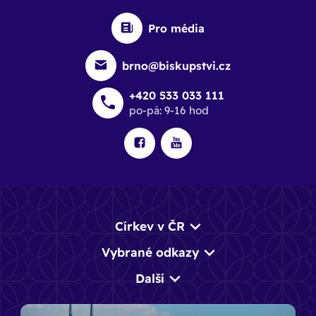
Pro média
brno@biskupstvi.cz
+420 533 033 111
po-pá: 9-16 hod
Církev v ČR
Vybrané odkazy
Další