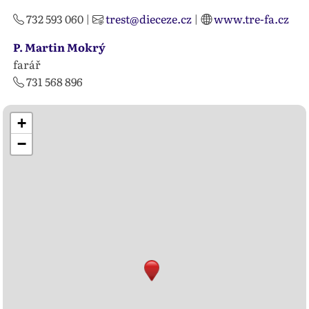
732 593 060
|
trest@dieceze.cz
|
www.tre-fa.cz
P. Martin Mokrý
farář
731 568 896
+
−