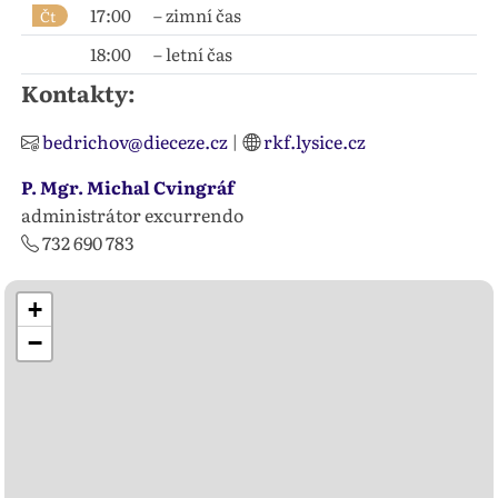
17:00
– zimní čas
Čt
18:00
– letní čas
Kontakty:
bedrichov@dieceze.cz
|
rkf.lysice.cz
P. Mgr. Michal Cvingráf
administrátor excurrendo
732 690 783
+
−