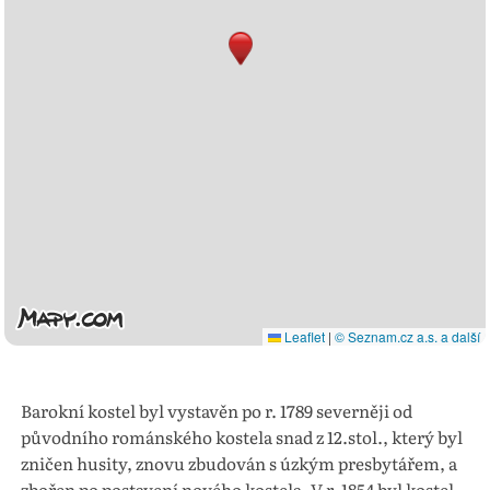
Leaflet
|
© Seznam.cz a.s. a další
Barokní kostel byl vystavěn po r. 1789 severněji od
původního románského kostela snad z 12.stol., který byl
zničen husity, znovu zbudován s úzkým presbytářem, a
zbořen po postavení nového kostela. V r. 1854 byl kostel