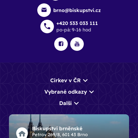
brno@biskupstvi.cz
+420 533 033 111
po-pá: 9-16 hod
Církev v ČR
Vybrané odkazy
Další
Biskupství brněnské
Petrov 269/8, 601 43 Brno