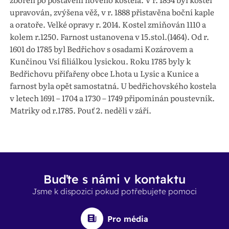
upravován, zvýšena věž, v r. 1888 přistavěna boční kaple
a oratoře. Velké opravy r. 2014. Kostel zmiňován 1110 a
kolem r.1250. Farnost ustanovena v 15.stol.(1464). Od r.
1601 do 1785 byl Bedřichov s osadami Kozárovem a
Kunčinou Vsí filiálkou lysickou. Roku 1785 byly k
Bedřichovu přifařeny obce Lhota u Lysic a Kunice a
farnost byla opět samostatná. U bedřichovského kostela
v letech 1691 – 1704 a 1730 – 1749 připomínán poustevník.
Matriky od r.1785. Pouť 2. neděli v září.
Buďte s námi v kontaktu
Jsme k dispozici pokud potřebujete pomoci
Pro média