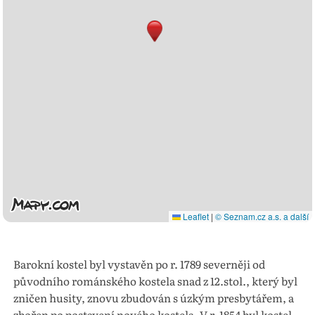
Leaflet
|
© Seznam.cz a.s. a další
Barokní kostel byl vystavěn po r. 1789 severněji od
původního románského kostela snad z 12.stol., který byl
zničen husity, znovu zbudován s úzkým presbytářem, a
zbořen po postavení nového kostela. V r. 1854 byl kostel