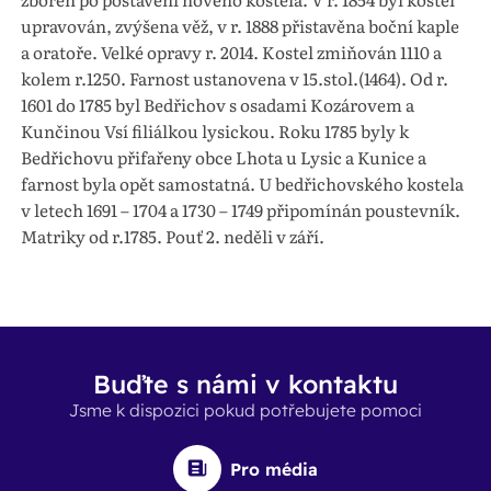
upravován, zvýšena věž, v r. 1888 přistavěna boční kaple
a oratoře. Velké opravy r. 2014. Kostel zmiňován 1110 a
kolem r.1250. Farnost ustanovena v 15.stol.(1464). Od r.
1601 do 1785 byl Bedřichov s osadami Kozárovem a
Kunčinou Vsí filiálkou lysickou. Roku 1785 byly k
Bedřichovu přifařeny obce Lhota u Lysic a Kunice a
farnost byla opět samostatná. U bedřichovského kostela
v letech 1691 – 1704 a 1730 – 1749 připomínán poustevník.
Matriky od r.1785. Pouť 2. neděli v září.
Buďte s námi v kontaktu
Jsme k dispozici pokud potřebujete pomoci
Pro média