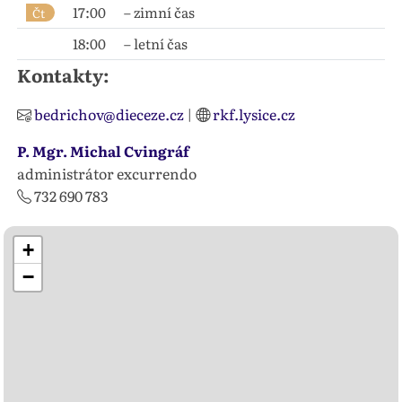
17:00
– zimní čas
Čt
18:00
– letní čas
Kontakty:
bedrichov@dieceze.cz
|
rkf.lysice.cz
P. Mgr. Michal Cvingráf
administrátor excurrendo
732 690 783
+
−