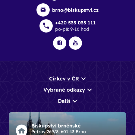
brno@biskupstvi.cz
+420 533 033 111
po-pá: 9-16 hod
Církev v ČR
Vybrané odkazy
Další
Biskupství brněnské
Petrov 269/8, 601 43 Brno