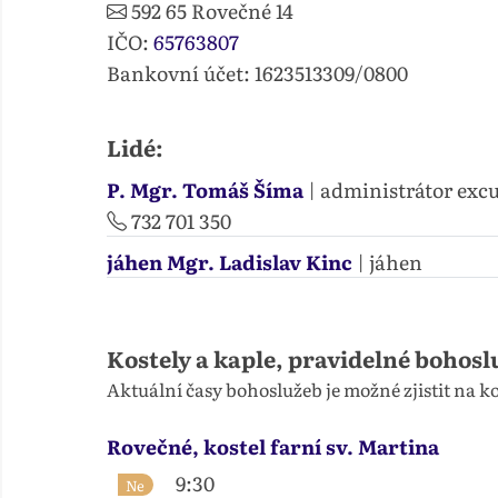
592 65
Rovečné 14
IČO:
65763807
Bankovní účet: 1623513309/0800
Lidé:
P. Mgr. Tomáš Šíma
| administrátor exc
732 701 350
jáhen Mgr. Ladislav Kinc
| jáhen
Kostely a kaple, pravidelné bohosl
Aktuální časy bohoslužeb je možné zjistit na 
Rovečné, kostel farní sv. Martina
9:30
Ne