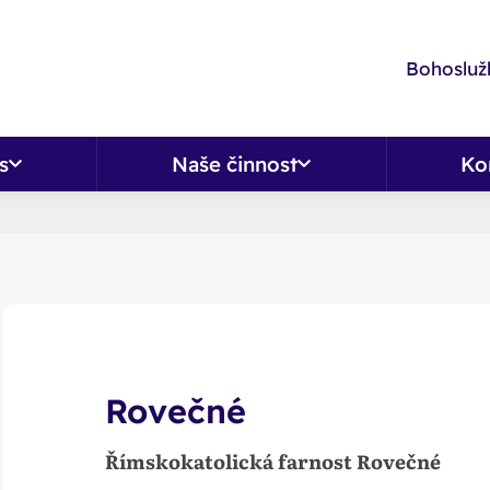
Bohoslužb
s
Naše činnost
Ko
Rovečné
Římskokatolická farnost Rovečné