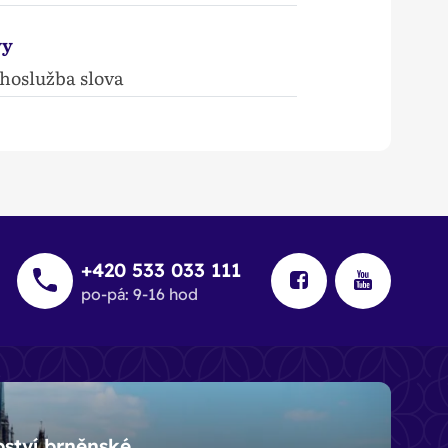
vy
ohoslužba slova
+420 533 033 111
po-pá: 9-16 hod
pství brněnské