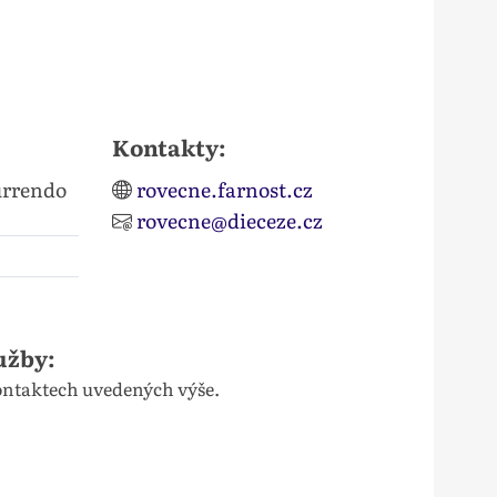
Kontakty:
urrendo
rovecne.farnost.cz
rovecne@dieceze.cz
užby:
kontaktech uvedených výše.