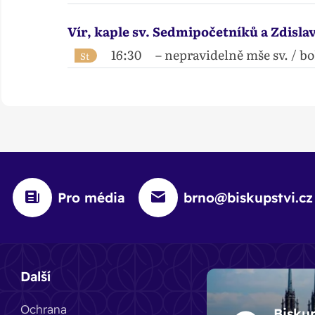
Vír, kaple sv. Sedmipočetníků a Zdisla
16:30
– nepravidelně mše sv. / b
St
Pro média
brno@biskupstvi.cz
Další
Ochrana
Bisku