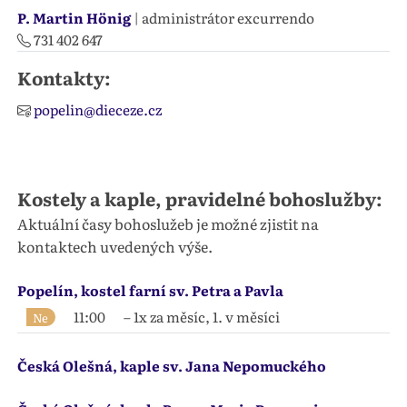
P. Martin Hönig
| administrátor excurrendo
731 402 647
Kontakty:
popelin@dieceze.cz
Kostely a kaple, pravidelné bohoslužby:
Aktuální časy bohoslužeb je možné zjistit na
kontaktech uvedených výše.
Popelín, kostel farní sv. Petra a Pavla
11:00
– 1x za měsíc, 1. v měsíci
Ne
Česká Olešná, kaple sv. Jana Nepomuckého