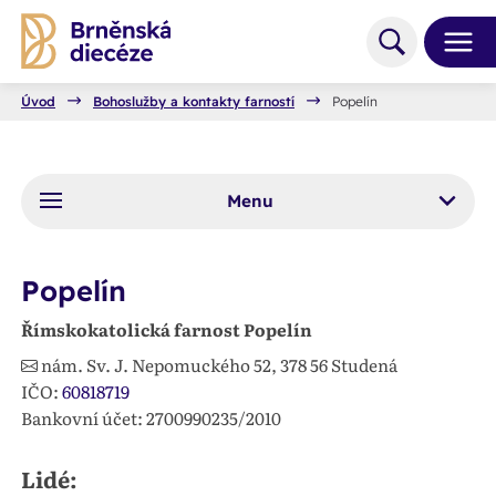
Úvod
Bohoslužby a kontakty farností
Popelín
Menu
Popelín
Římskokatolická farnost Popelín
nám. Sv. J. Nepomuckého 52,
378 56
Studená
IČO:
60818719
Bankovní účet: 2700990235/2010
Lidé: