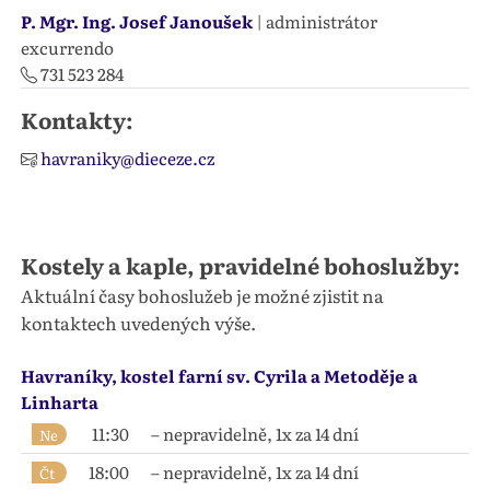
P. Mgr. Ing. Josef Janoušek
| administrátor
excurrendo
731 523 284
Kontakty:
havraniky@dieceze.cz
Kostely a kaple, pravidelné bohoslužby:
Aktuální časy bohoslužeb je možné zjistit na
kontaktech uvedených výše.
Havraníky, kostel farní sv. Cyrila a Metoděje a
Linharta
11:30
– nepravidelně, 1x za 14 dní
Ne
18:00
– nepravidelně, 1x za 14 dní
Čt