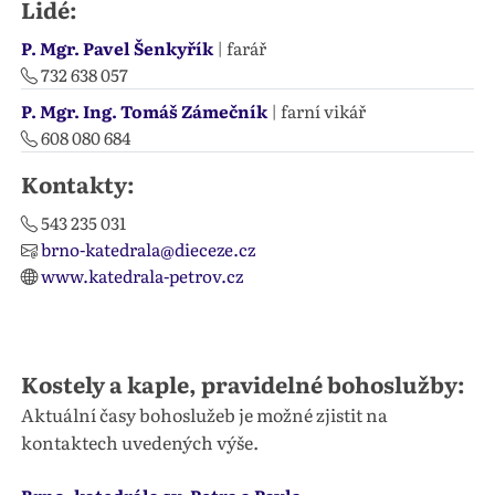
Lidé:
P. Mgr. Pavel Šenkyřík
| farář
732 638 057
P. Mgr. Ing. Tomáš Zámečník
| farní vikář
608 080 684
Kontakty:
543 235 031
brno-katedrala@dieceze.cz
www.katedrala-petrov.cz
Kostely a kaple, pravidelné bohoslužby:
Aktuální časy bohoslužeb je možné zjistit na
kontaktech uvedených výše.