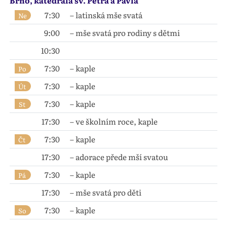
Brno, katedrála sv. Petra a Pavla
7:30
– latinská mše svatá
Ne
9:00
– mše svatá pro rodiny s dětmi
10:30
7:30
– kaple
Po
7:30
– kaple
Út
7:30
– kaple
St
17:30
– ve školním roce, kaple
7:30
– kaple
Čt
17:30
– adorace přede mší svatou
7:30
– kaple
Pá
17:30
– mše svatá pro děti
7:30
– kaple
So