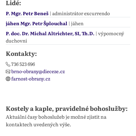
Lidé:
P. Mgr. Petr Beneš
| administrátor excurrendo
jáhen Mgr. Petr Šplouchal
| jáhen
P. doc. Dr. Michal Altrichter, SI, Th.D.
| výpomocný
duchovní
Kontakty:
736 523 696
brno-obrany@dieceze.cz
farnost-obrany.cz
Kostely a kaple, pravidelné bohoslužby:
Aktuální časy bohoslužeb je možné zjistit na
kontaktech uvedených výše.