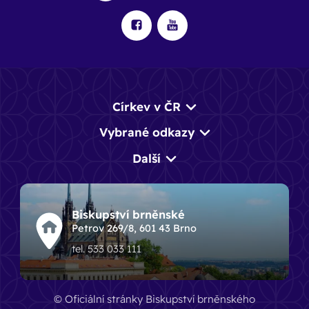
Církev v ČR
Vybrané odkazy
Další
Biskupství brněnské
Petrov 269/8, 601 43 Brno
tel. 533 033 111
© Oficiální stránky Biskupství brněnského