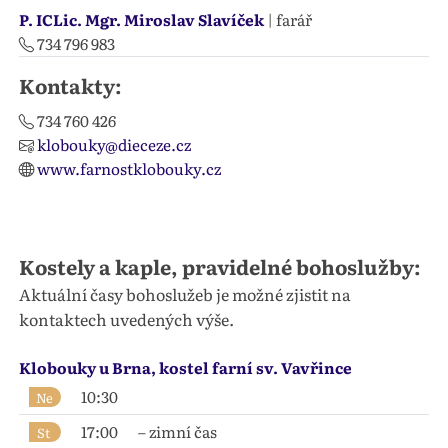
P. ICLic. Mgr. Miroslav Slavíček
| farář
734 796 983
Kontakty:
734 760 426
klobouky@dieceze.cz
www.farnostklobouky.cz
Kostely a kaple, pravidelné bohoslužby:
Aktuální časy bohoslužeb je možné zjistit na
kontaktech uvedených výše.
Klobouky u Brna, kostel farní sv. Vavřince
10:30
Ne
17:00
– zimní čas
St