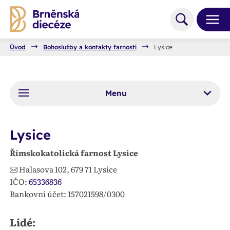
Úvod
Bohoslužby a kontakty farností
Lysice
Menu
Lysice
Římskokatolická farnost Lysice
Halasova 102,
679 71
Lysice
IČO:
65336836
Bankovní účet: 157021598/0300
Lidé: