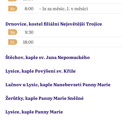
8:00
– 1x za měsíc, 1. v měsíci
So
Drnovice, kostel filiální Nejsvětější Trojice
9:30
Ne
18:00
Út
Štěchov, kaple sv. Jana Nepomuckého
Lysice, kaple Povýšení sv. Kříže
Lačnov u Lysic, kaple Nanebevzetí Panny Marie
Žerůtky, kaple Panny Marie Sněžné
Lysice, kaple Panny Marie