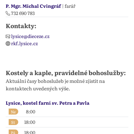
P. Mgr. Michal Cvingráf
| farář
732 690 783
Kontakty:
lysice@dieceze.cz
rkf.lysice.cz
Kostely a kaple, pravidelné bohoslužby:
Aktuální časy bohoslužeb je možné zjistit na
kontaktech uvedených výše.
Lysice, kostel farní sv. Petra a Pavla
8:00
Ne
18:00
St
18:00
Pá