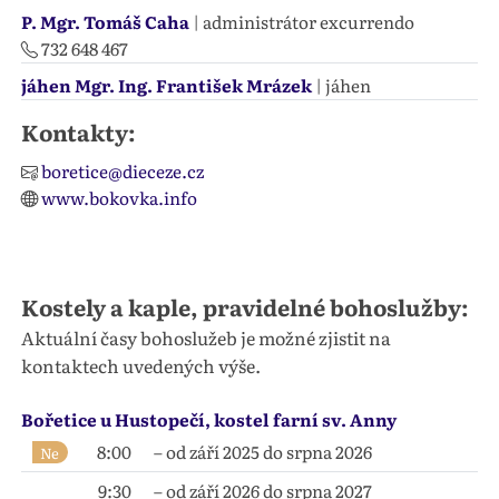
P. Mgr. Tomáš Caha
| administrátor excurrendo
732 648 467
jáhen Mgr. Ing. František Mrázek
| jáhen
Kontakty:
boretice@dieceze.cz
www.bokovka.info
Kostely a kaple, pravidelné bohoslužby:
Aktuální časy bohoslužeb je možné zjistit na
kontaktech uvedených výše.
Bořetice u Hustopečí, kostel farní sv. Anny
8:00
– od září 2025 do srpna 2026
Ne
9:30
– od září 2026 do srpna 2027