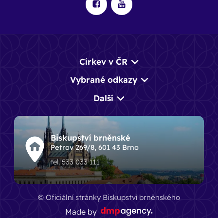
Církev v ČR
Vybrané odkazy
Další
Biskupství brněnské
Petrov 269/8, 601 43 Brno
tel. 533 033 111
© Oficiální stránky Biskupství brněnského
Made by