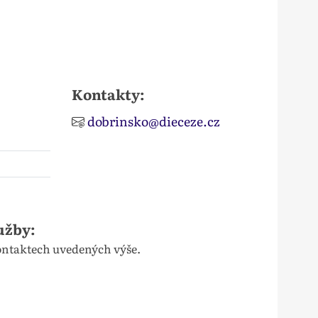
Kontakty:
dobrinsko@dieceze.cz
užby:
kontaktech uvedených výše.