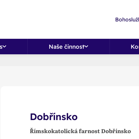
Bohoslužb
s
Naše činnost
Ko
Dobřínsko
Římskokatolická farnost Dobřínsko