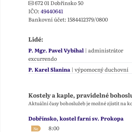
672 01
Dobřínsko 50
IČO:
49440641
Bankovní účet: 1584412379/0800
Lidé:
P. Mgr. Pavel Vybíhal
| administrátor
excurrendo
P. Karel Slanina
| výpomocný duchovní
Kostely a kaple, pravidelné bohosl
Aktuální časy bohoslužeb je možné zjistit na 
Dobřínsko, kostel farní sv. Prokopa
8:00
Ne