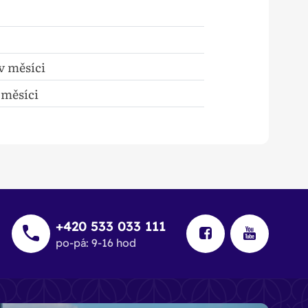
 v měsíci
v měsíci
+420 533 033 111
po-pá: 9-16 hod