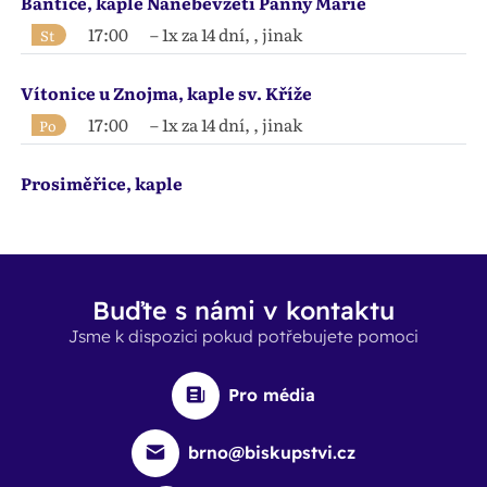
Bantice, kaple Nanebevzetí Panny Marie
17:00
– 1x za 14 dní, , jinak
St
Vítonice u Znojma, kaple sv. Kříže
17:00
– 1x za 14 dní, , jinak
Po
Prosiměřice, kaple
Buďte s námi v kontaktu
Jsme k dispozici pokud potřebujete pomoci
Pro média
brno@biskupstvi.cz