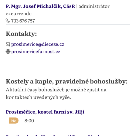
P. Mgr. Josef Michalčík, CSsR
| administrátor
excurrendo
733 676 757
Kontakty:
prosimerice@dieceze.cz
prosimericefarnost.cz
Kostely a kaple, pravidelné bohoslužby:
Aktuální časy bohoslužeb je možné zjistit na
kontaktech uvedených výše.
Prosiměřice, kostel farní sv. Jiljí
8:00
Ne