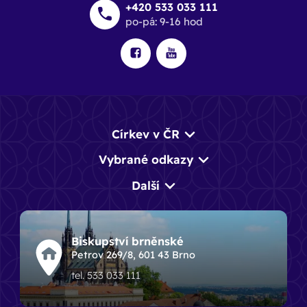
+420 533 033 111
po-pá: 9-16 hod
Církev v ČR
Vybrané odkazy
Další
Biskupství brněnské
Petrov 269/8, 601 43 Brno
tel. 533 033 111