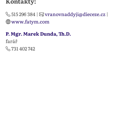
Kontakty:
515 296 384
|
vranovnaddyji@dieceze.cz
|
www.fatym.com
P. Mgr. Marek Dunda, Th.D.
farář
731 402 742