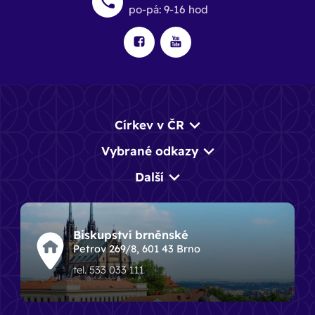
po-pá: 9-16 hod
Církev v ČR
Vybrané odkazy
Další
Biskupství brněnské
Petrov 269/8, 601 43 Brno
tel. 533 033 111