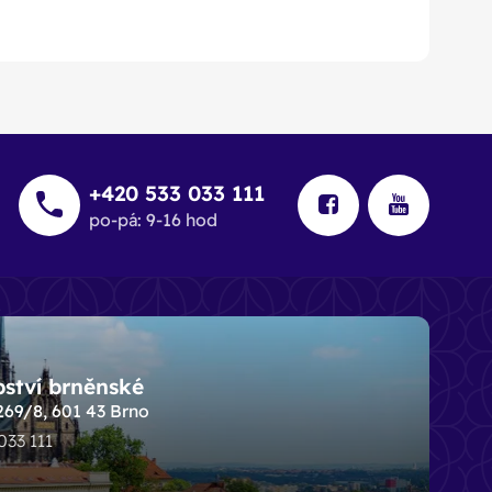
+420 533 033 111
po-pá: 9-16 hod
pství brněnské
269/8, 601 43 Brno
 033 111