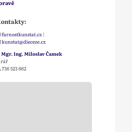
oravě
ontakty:
farnostkunstat.cz
|
kunstat@dieceze.cz
. Mgr. Ing. Miloslav Čamek
arář
736 523 662