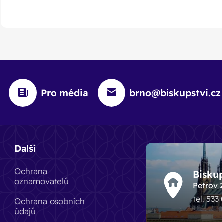
Pro média
brno@biskupstvi.cz
Další
Ochrana
Bisku
oznamovatelů
Petrov 
tel. 533
Ochrana osobních
údajů