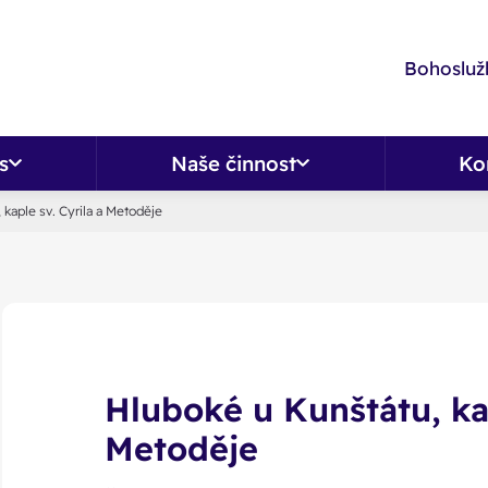
Bohoslužb
s
Naše činnost
Ko
 kaple sv. Cyrila a Metoděje
Hluboké u Kunštátu, kap
Metoděje