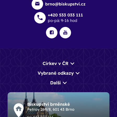
brno@biskupstvi.cz
+420 533 033 111
po-pá: 9-16 hod
Církev v ČR
Vybrané odkazy
Další
Biskupství brněnské
Petrov 269/8, 601 43 Brno