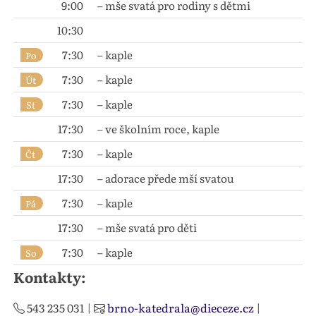
9:00
– mše svatá pro rodiny s dětmi
10:30
7:30
– kaple
Po
7:30
– kaple
Út
7:30
– kaple
St
17:30
– ve školním roce, kaple
7:30
– kaple
Čt
17:30
– adorace přede mší svatou
7:30
– kaple
Pá
17:30
– mše svatá pro děti
7:30
– kaple
So
Kontakty:
543 235 031
|
brno-katedrala@dieceze.cz
|