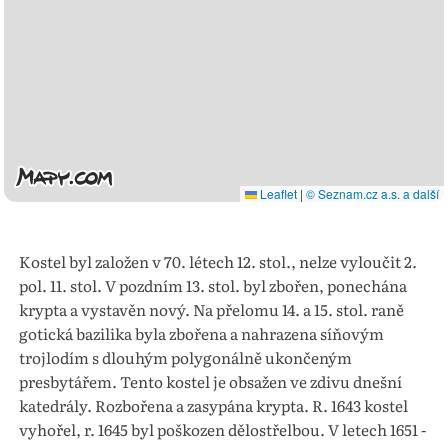
Leaflet
|
© Seznam.cz a.s. a další
Kostel byl založen v 70. létech 12. stol., nelze vyloučit 2.
pol. 11. stol. V pozdním 13. stol. byl zbořen, ponechána
krypta a vystavěn nový. Na přelomu 14. a 15. stol. raně
gotická bazilika byla zbořena a nahrazena síňovým
trojlodím s dlouhým polygonálně ukončeným
presbytářem. Tento kostel je obsažen ve zdivu dnešní
katedrály. Rozbořena a zasypána krypta. R. 1643 kostel
vyhořel, r. 1645 byl poškozen dělostřelbou. V letech 1651 -