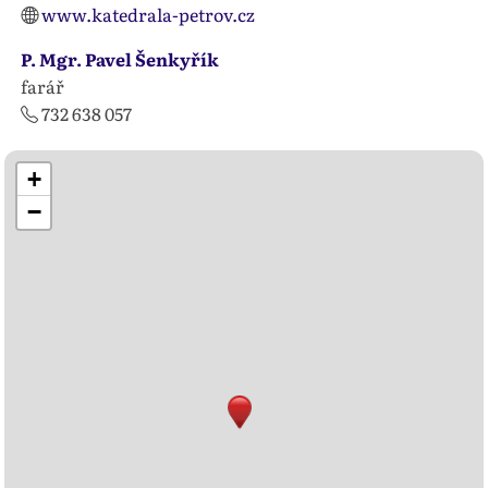
www.katedrala-petrov.cz
P. Mgr. Pavel Šenkyřík
farář
732 638 057
+
−